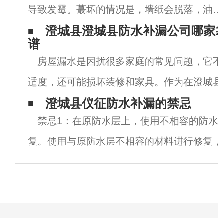
导致发霉。蕞坏的情况是，墙纸会脱落，油
会变色。堵塞漏水不容易。如果房屋漏水，
澄城县澄城县防水补漏公司哪家
谱
要害怕。澄城县屋顶防水补漏教你如何检查
房屋漏水是困扰很多家庭的常见问题，它
处理：如果房屋漏水，你应该首先澄清以下
适度，还可能损坏装修和家具。作为在澄城
题：
行业多年的从业者，我深知找到一家靠谱的
澄城县仪征防水补漏的禁忌
禁忌1：在原防水层上，使用不相容的防
至关重要。澄城县市场上公司众多，服务质
复。使用与原防水层不相容的材料进行修复
水层不能很好地结合，不能满足整体要求，
二次泄漏。禁忌二：仪征防水补漏在屋面防